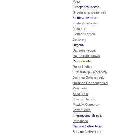
Yoga
Groepsactiviteiten
Groepsarrangementen
Kinderactiviteiten
Kinderactiviteiten
Jongeren
Gehandicapten
Senioren
Uitgaan
Uitgaansnieuws
Restaurant nieuws
Restaurants
Regio Leiden
Kust Katwijk / Noordwijk
Duin- en Bollenstreek
Hollands Plassengebied
Rijnstreek
Bioscopen
Toneel/ Theater
Muziek/ Concerten
Jazz / Blues
International visitors
Introductie
Service / adverteren
Service / adverteren