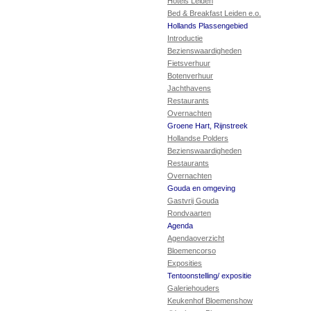
Hotels Leiden
Bed & Breakfast Leiden e.o.
Hollands Plassengebied
Introductie
Bezienswaardigheden
Fietsverhuur
Botenverhuur
Jachthavens
Restaurants
Overnachten
Groene Hart, Rijnstreek
Hollandse Polders
Bezienswaardigheden
Restaurants
Overnachten
Gouda en omgeving
Gastvrij Gouda
Rondvaarten
Agenda
Agendaoverzicht
Bloemencorso
Exposities
Tentoonstelling/ expositie
Galeriehouders
Keukenhof Bloemenshow