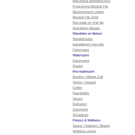
tijdschema Bloemencorso
Programma Mooiste File
Museumnacht Leiden
Mooiste File 2018
Recreatie en Vrije tijd
Activiteiten Nieuws
Wandelen en fietsen
Wandelroutes
wandelingen met gids
Fietsroutes
Watersport
Kanoroutes
Roeien
Recreatiesport
Bowling / Midget Golf
Tennis / Squash
Golfen
Paardrijden
Vissen
Duiksport
Zwemmen
Schaatsen
Fitness & Wellness
Sauna / Solarium / Beauty
Wellness centra