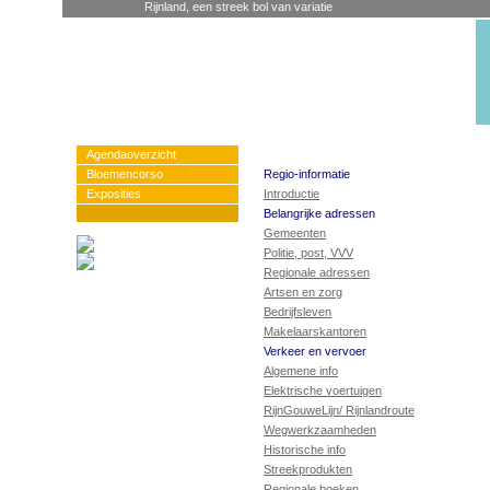
Rijnland, een streek bol van variatie
Agendaoverzicht
Bloemencorso
Regio-informatie
Exposities
Introductie
Belangrijke adressen
Gemeenten
Politie, post, VVV
Regionale adressen
Artsen en zorg
Bedrijfsleven
Makelaarskantoren
Verkeer en vervoer
Algemene info
Elektrische voertuigen
RijnGouweLijn/ Rijnlandroute
Wegwerkzaamheden
Historische info
Streekprodukten
Regionale boeken