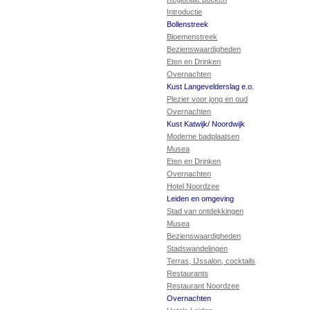
Introductie
Bollenstreek
Bloemenstreek
Bezienswaardigheden
Eten en Drinken
Overnachten
Kust Langevelderslag e.o.
Plezier voor jong en oud
Overnachten
Kust Katwijk/ Noordwijk
Moderne badplaatsen
Musea
Eten en Drinken
Overnachten
Hotel Noordzee
Leiden en omgeving
Stad van ontdekkingen
Musea
Bezienswaardigheden
Stadswandelingen
Terras, IJssalon, cocktails
Restaurants
Restaurant Noordzee
Overnachten