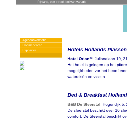
Rijnland, een streek bol van variatie
Agendaoverzicht
Bloemencorso
Hotels Hollands Plasse
Exposities
Hotel Orion**,
Julianalaan 19, 2
Het hotel is gelegen op het pitor
mogelijkheden vor het beoefenen 
waterskiën en vissen.
Bed & Breakfast Hollan
B&B De Sfeerstal
, Hogendijk 5,
De sfeerstal beschikt over 10 sfe
comfort. De Sfeerstal beschikt ov
Suggesties, opmer