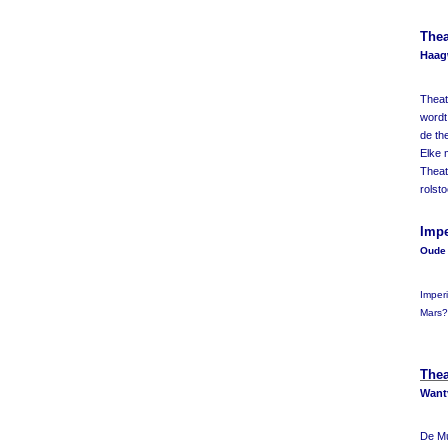
Thea
Haagw
Theat
wordt
de th
Elke 
Theat
rolst
Impe
Oude 
Imper
Mars
Thea
Wantv
De Mu