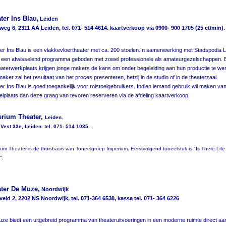
ter Ins Blau
,
Leiden
eg 6, 2311 AA Leiden, tel. 071- 514 4614. kaartverkoop via 0900- 900 1705 (25 ct/min).
er Ins Blau is een vlakkevloertheater met ca. 200 stoelen.In samenwerking met Stadspodia 
 een afwisselend programma geboden met zowel professionele als amateurgezelschappen. 
eaterwerkplaats krijgen jonge makers de kans om onder begeleiding aan hun productie te we
maker zal het resultaat van het proces presenteren, hetzij in de studio of in de theaterzaal.
er Ins Blau is goed toegankelijk voor rolstoelgebruikers. Indien iemand gebruik wil maken va
oelplaats dan deze graag van tevoren reserveren via de afdeling kaartverkoop.
rium Theater,
Leiden.
Vest 33e, Leiden. tel. 071- 514 1035.
ium Theater is de thuisbasis van Toneelgroep Imperium. Eerstvolgend toneelstuk is "Is There Lif
?".
ter De Muze
,
Noordwijk
eld 2, 2202 NS Noordwijk, tel. 071-364 6538, kassa tel. 071- 364 6226
ze biedt een uitgebreid programma van theateruitvoeringen in een moderne ruimte direct aa