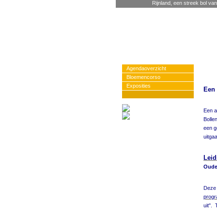
Rijnland, een streek bol van
Agendaoverzicht
Bloemencorso
Exposities
Een 
Een a
Bolle
een g
uitga
Lei
Oude 
Deze 
prog
uit".