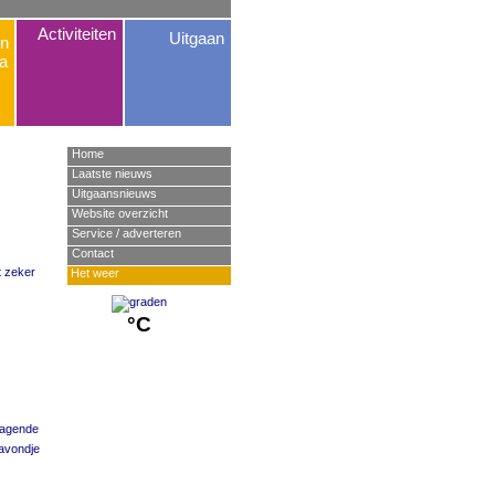
Activiteiten
Uitgaan
n
a
Home
Laatste nieuws
Uitgaansnieuws
Website overzicht
Service / adverteren
Contact
t zeker
Het weer
°C
dagende
avondje