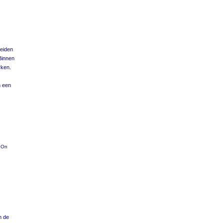
Leiden
Binnen
rken.
n een
e On
n de