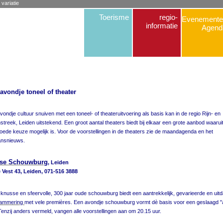
 variatie
Toerisme
regio-
Evenemente
informatie
Agend
avondje toneel of theater
vondje cultuur snuiven met een toneel- of theateruitvoering als basis kan in de regio Rijn- en
nstreek, Leiden uitstekend. Een groot aantal theaters biedt bij elkaar een grote aanbod waarui
oede keuze mogelijk is.
Voor de voorstellingen in de theaters zie de maandagenda en het
ansnieuws.
dse Schouwburg
, Leiden
Vest 43, Leiden, 071-516 3888
knusse en sfeervolle, 300 jaar oude schouwburg biedt een aantrekkelijk, gevarieerde en uit
rammering
met vele premières. Een avondje schouwburg vormt dè basis voor een geslaagd "
 Tenzij anders vermeld, vangen alle voorstellingen aan om 20.15 uur.