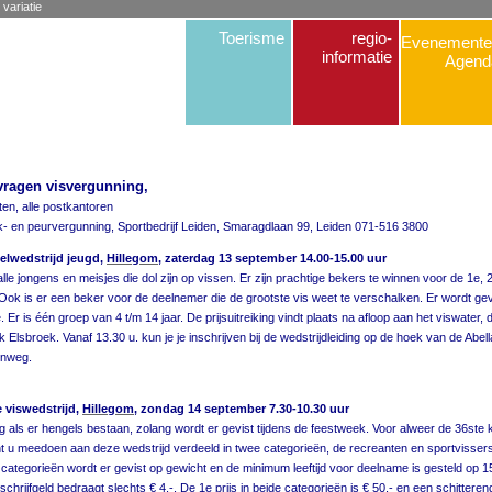
 variatie
Toerisme
regio-
Evenemente
informatie
Agend
ragen visvergunning,
ten, alle postkantoren
- en peurvergunning, Sportbedrijf Leiden, Smaragdlaan 99, Leiden 071-516 3800
elwedstrijd jeugd,
Hillegom
, zaterdag 13 september 14.00-15.00 uur
alle jongens en meisjes die dol zijn op vissen. Er zijn prachtige bekers te winnen voor de 1e, 
. Ook is er een beker voor de deelnemer die de grootste vis weet te verschalken. Er wordt gev
. Er is één groep van 4 t/m 14 jaar. De prijsuitreiking vindt plaats na afloop aan het viswater, d
k Elsbroek. Vanaf 13.30 u. kun je je inschrijven bij de wedstrijdleiding op de hoek van de Abell
nenweg.
 viswedstrijd,
Hillegom
, zondag 14 september 7.30-10.30 uur
g als er hengels bestaan, zolang wordt er gevist tijdens de feestweek. Voor alweer de 36ste 
unt u meedoen aan deze wedstrijd verdeeld in twee categorieën, de recreanten en sportvissers
 categorieën wordt er gevist op gewicht en de minimum leeftijd voor deelname is gesteld op 15
schrijfgeld bedraagt slechts € 4,-. De 1e prijs in beide categorieën is € 50,- en een schitteren