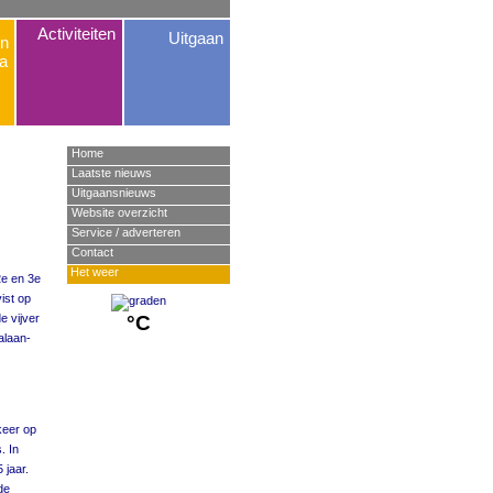
Activiteiten
Uitgaan
n
a
Home
Laatste nieuws
Uitgaansnieuws
Website overzicht
Service / adverteren
Contact
Het weer
2e en 3e
ist op
e vijver
°C
alaan-
keer op
. In
 jaar.
de