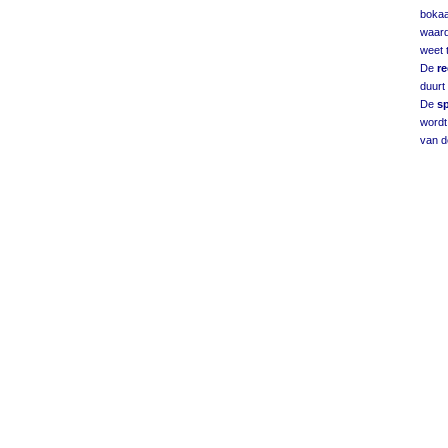
bokaa
waard
weet 
De
r
duurt
De
s
wordt 
van d