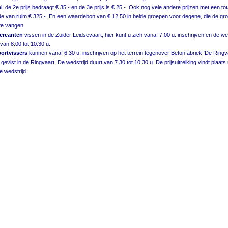
l, de 2e prijs bedraagt € 35,- en de 3e prijs is € 25,-. Ook nog vele andere prijzen met een tot
e van ruim € 325,-. En een waardebon van € 12,50 in beide groepen voor degene, die de gro
te vangen.
ecreanten
vissen in de Zuider Leidsevaart; hier kunt u zich vanaf 7.00 u. inschrijven en de we
 van 8.00 tot 10.30 u.
portvissers
kunnen vanaf 6.30 u. inschrijven op het terrein tegenover Betonfabriek ‘De Ringva
gevist in de Ringvaart. De wedstrijd duurt van 7.30 tot 10.30 u. De prijsuitreiking vindt plaats
e wedstrijd.
Suggesties, opmerkingen of adverteren? Mail de webmaster.