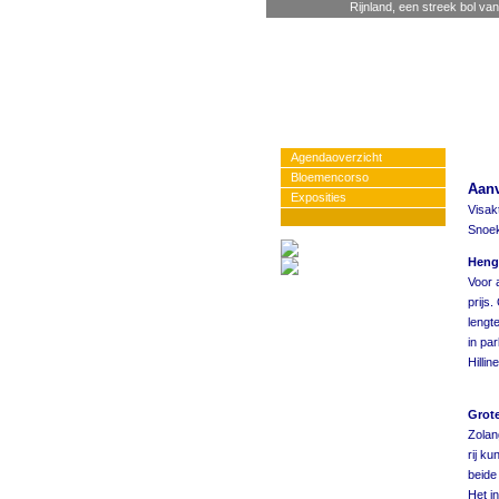
Rijnland, een streek bol van
Agendaoverzicht
Bloemencorso
Aanv
Exposities
Visak
Snoek
Heng
Voor 
prijs
lengte
in par
Hilli
Grote
Zolan
rij k
beide
Het in