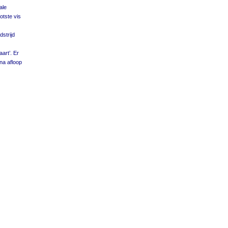
ale
otste vis
dstrijd
art’. Er
 na afloop