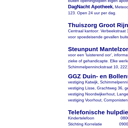
buiten openingstijden eigen apo
DagNacht Apotheek
,
Meteoor
123. Open 24 uur per dag.
Thuiszorg Groot Rijn
Centraal kantoor: Verbeekstraat 
voor spoedeisende gevallen buite
Steunpunt Mantelzor
voor een 'luisterend oor', infor
zieke of gehandicapte. Elke werk
Schimmelpenninckstraat 10, 2221 
GGZ Duin- en Bollen
vestiging Katwijk, Schimmelpenn
vestiging Lisse, Grachtweg 36, 
vestiging Noordwijkerhout, Lang
vestiging Voorhout, Componisten
Telefonische hulpdi
Kindertelefoon 0800
Stichting Korrelatie 0900-1