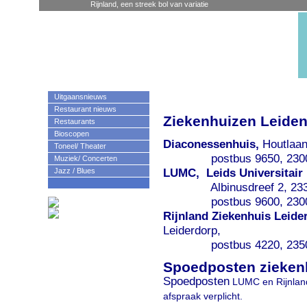
Rijnland, een streek bol van variatie
Uitgaansnieuws
Restaurant nieuws
Ziekenhuizen Leide
Restaurants
Bioscopen
Diaconessenhuis,
Houtlaan
Toneel/ Theater
postbus 9650, 2300 RD 
Muziek/ Concerten
Jazz / Blues
LUMC, Leids Universitair
Albinusdreef 2, 2333
postbus 9600, 2300 RC 
Rijnland Ziekenhuis Leide
Leiderdorp,
postbus 4220, 2350 CC 
Spoedposten zieken
Spoedposten
LUMC en Rijnlan
afspraak verplicht.