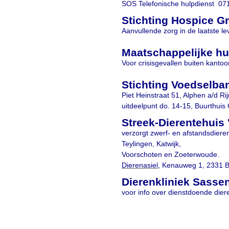
SOS Telefonische hulpdienst 07
Stichting Hospice G
Aanvullende zorg in de laatste le
Maatschappelijke hu
Voor crisisgevallen buiten kanto
Stichting Voedselban
Piet Heinstraat 51, Alphen a/d Ri
uitdeelpunt do. 14-15, Buurthuis C
Streek-Dierentehuis
verzorgt zwerf- en afstandsdiere
Teylingen, Katwijk,
Voorschoten en Zoeterwoude.
Dierenasiel
, Kenauweg 1, 2331 B
Dierenkliniek Sasse
voor info over dienstdoende dier
Suggesties, opmer