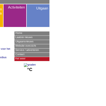
Activiteiten
Uitgaan
n
a
Home
Laatste nieuws
Uitgaansnieuws
Website overzicht
 voor het
Service / adverteren
Contact
ostbus
Het weer
°C