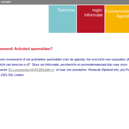
 variatie
Toerisme
regio-
Evenemente
informatie
Agend
ement/ Activiteit aanmelden?
u een evenement of uw activiteiten aanmelden voor de agenda, het overzicht van exposities of
icht van beurzen e.d? Stuur uw informatie, persbericht en promotiemateriaal dan naar onze
aster
RJ.Leeuwenburgh@LBMobility.nl
of naar ons postadres: Redactie Rijnland-info, p/a P
 2301 DA, Leiden.
Suggesties, opmerkingen of adverteren? Mail de webmaster.