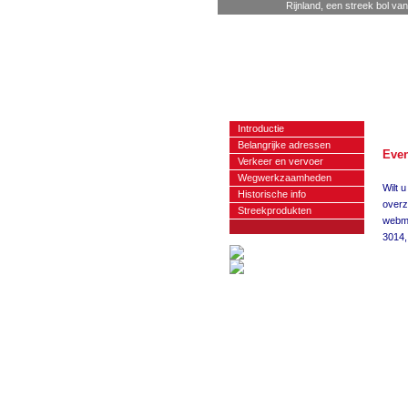
Rijnland, een streek bol van
Introductie
Belangrijke adressen
Even
Verkeer en vervoer
Wegwerkzaamheden
Wilt 
Historische info
overz
Streekprodukten
webm
3014,