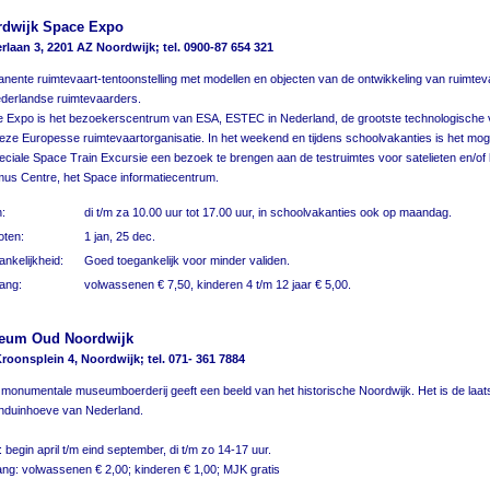
rdwijk Space Expo
rlaan 3, 2201 AZ Noordwijk; tel. 0900-87 654 321
nente ruimtevaart-tentoonstelling met modellen en objecten van de ontwikkeling van ruimtev
derlandse ruimtevaarders.
 Expo is het bezoekerscentrum van ESA, ESTEC in Nederland, de grootste technologische v
eze Europesse ruimtevaartorganisatie. In het weekend en tijdens schoolvakanties is het moge
eciale Space Train Excursie een bezoek te brengen aan de testruimtes voor satelieten en/of 
us Centre, het Space informatiecentrum.
:
di t/m za 10.00 uur tot 17.00 uur, in schoolvakanties ook op maandag.
oten:
1 jan, 25 dec.
nkelijkheid:
Goed toegankelijk voor minder validen.
ang:
volwassenen € 7,50, kinderen 4 t/m 12 jaar € 5,00.
eum Oud Noordwijk
roonsplein 4, Noordwijk; tel. 071- 361 7884
monumentale museumboerderij geeft een beeld van het historische Noordwijk. Het is de laat
nduinhoeve van Nederland.
 begin april t/m eind september, di t/m zo 14-17 uur.
ng: volwassenen € 2,00; kinderen € 1,00; MJK gratis