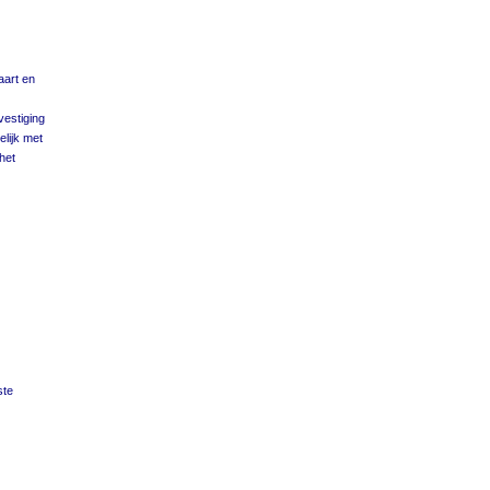
aart en
estiging
lijk met
het
ste