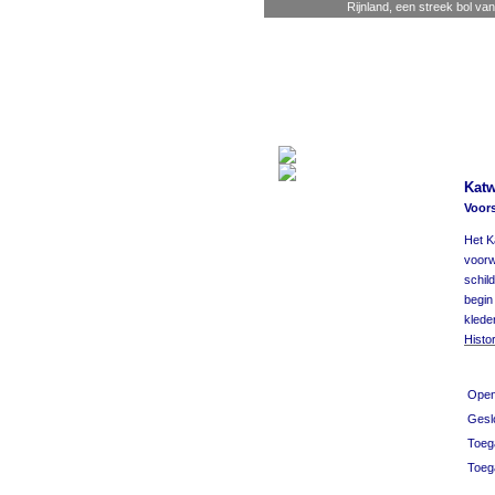
Rijnland, een streek bol van
Kat
Voors
Het K
voorw
schil
begin
klede
Histo
Open
Gesl
Toega
Toeg