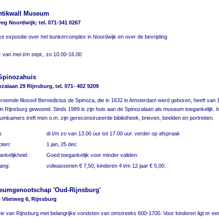
ntikwall Museum
g Noordwijk; tel. 071-341 0267
lijke expositie over het bunkercomplex in Noordwijk en over de bevrijding
 van mei t/m sept., zo 10.00-16.00
Spinozahuis
zalaan 29 Rijnsburg, tel. 071- 402 9209
roemde filosoof Bernedictus de Spinoza, die in 1632 in Amsterdam werd geboren, heeft van 1
in Rijnsburg gewoond. Sinds 1989 is zijn huis aan de Spinozalaan als museum toegankelijk. I
mkamers treft men o.m. zijn gereconstrueerde bibliotheek, brieven, beelden en portretten.
:
di t/m zo van 13.00 uur tot 17.00 uur. verder op afspraak
oten:
1 jan, 25 dec.
nkelijkheid:
Goed toegankelijk voor minder validen.
ang:
volwassenen € 7,50, kinderen 4 t/m 12 jaar € 5,00.
eumgenootschap 'Oud-Rijnsburg'
Vlietweg 6, Rijnsburg
rie van Rijnsburg met belangrijke vondsten van omstreeks 600-1700. Voor kinderen ligt er ee