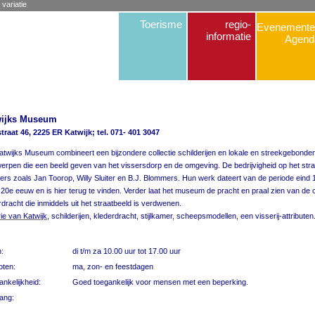
 variatie
Toerisme
regio-
Evenemente
informatie
Agend
wijks Museum
traat 46, 2225 ER Katwijk; tel. 071- 401 3047
atwijks Museum combineert een bijzondere collectie schilderijen en lokale en streekgebonde
erpen die een beeld geven van het vissersdorp en de omgeving. De bedrijvigheid op het stra
ders zoals Jan Toorop, Willy Sluiter en B.J. Blommers. Hun werk dateert van de periode eind 
 20e eeuw en is hier terug te vinden. Verder laat het museum de pracht en praal zien van de
rdracht die inmiddels uit het straatbeeld is verdwenen.
rie van Katwijk
, schilderijen, klederdracht, stijlkamer, scheepsmodellen, een visserij-attributen
:
di t/m za 10.00 uur tot 17.00 uur
oten:
ma, zon- en feestdagen
nkelijkheid:
Goed toegankelijk voor mensen met een beperking.
ang: