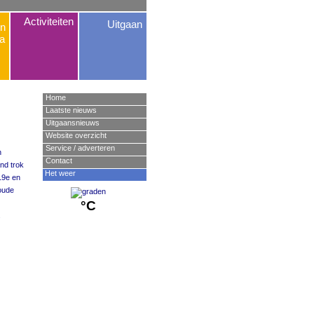
Activiteiten
Uitgaan
n
a
Home
Laatste nieuws
Uitgaansnieuws
Website overzicht
Service / adverteren
n
Contact
nd trok
Het weer
19e en
 oude
°C
.