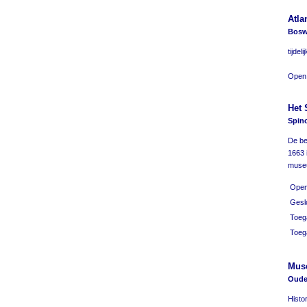
Atla
Boswe
tijde
Open:
Het 
Spino
De be
1663 
museu
Open
Gesl
Toega
Toeg
Mus
Oude 
Histo