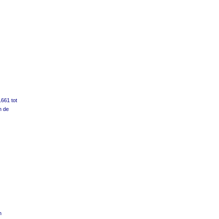
661 tot
n de
n