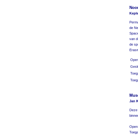
Noo
Keple
Perma
de Ne
Space
van d
de sp
Erasm
Open
Gesl
Toega
Toeg
Mus
Jan K
Deze 
binne
Open:
Toega